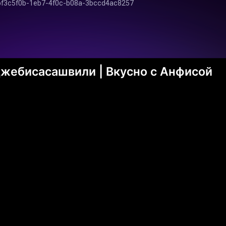
жебисасашвили | Вкусно с Анфисой