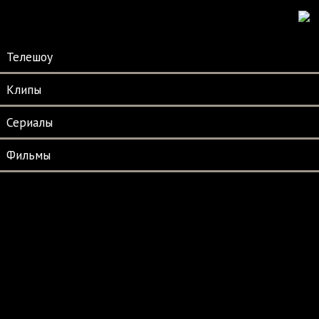
Телешоу
Клипы
Сериалы
Фильмы