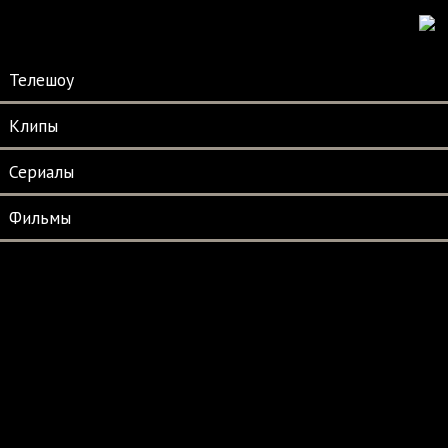
Телешоу
Клипы
Сериалы
Фильмы