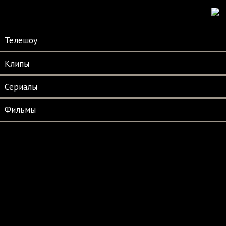
Телешоу
Клипы
Сериалы
Фильмы