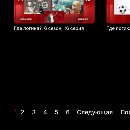
Где логика?, 6 сезон, 16 серия
Где логика
1
2
3
4
5
6
Следующая
По