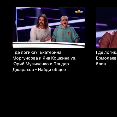
Где логика?: Екатерина
Где логик
Моргуноова и Яна Кошкина vs.
Ермолаева
Юрий Музыченко и Эльдар
блиц
Джарахов - Найди общее