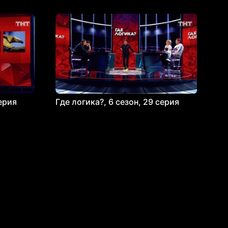
серия
Где логика?, 6 сезон, 29 серия