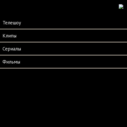
Телешоу
Клипы
Сериалы
Фильмы