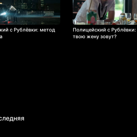
ий с Рублёвки: метод
Полицейский с Рублёвки: 
а
твою жену зовут?
следняя