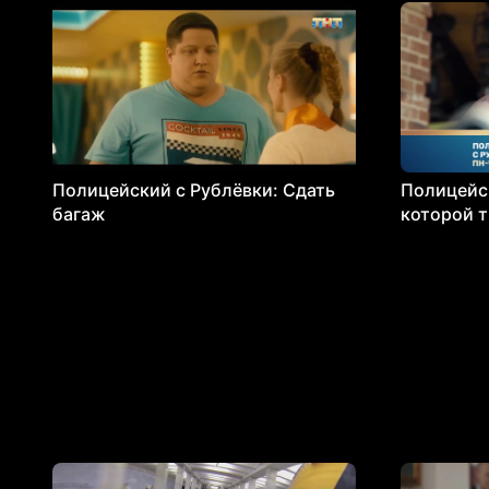
Полицейский с Рублёвки: Сдать
Полицейск
багаж
которой т