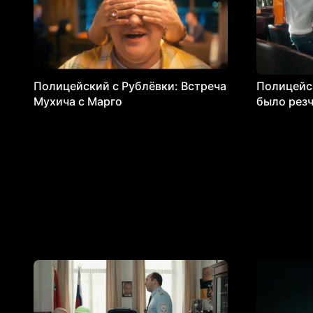
Полицейский с Рублёвки: Встреча
Полицейск
Мухича с Марго
было резч